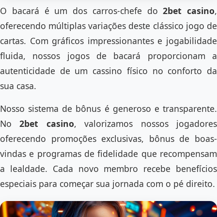
O bacará é um dos carros-chefe do
2bet casino
,
oferecendo múltiplas variações deste clássico jogo de
cartas. Com gráficos impressionantes e jogabilidade
fluida, nossos jogos de bacará proporcionam a
autenticidade de um cassino físico no conforto da
sua casa.
Nosso sistema de bônus é generoso e transparente.
No
2bet casino
, valorizamos nossos jogadore
oferecendo promoções exclusivas, bônus de boas-
vindas e programas de fidelidade que recompensam
a lealdade. Cada novo membro recebe benefícios
especiais para começar sua jornada com o pé direito.