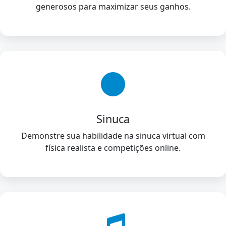
generosos para maximizar seus ganhos.
Sinuca
Demonstre sua habilidade na sinuca virtual com
física realista e competições online.