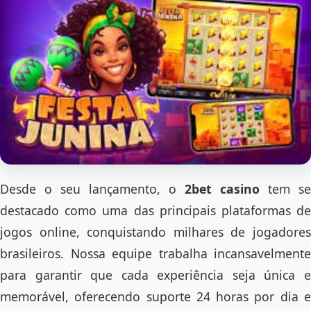
Desde o seu lançamento, o
2bet casino
tem se
destacado como uma das principais plataformas de
jogos online, conquistando milhares de jogadores
brasileiros. Nossa equipe trabalha incansavelmente
para garantir que cada experiência seja única e
memorável, oferecendo suporte 24 horas por dia e