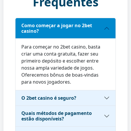
Frequentes
Como começar a jogar no 2bet
casino?
Para começar no 2bet casino, basta
criar uma conta gratuita, fazer seu
primeiro depósito e escolher entre
nossa ampla variedade de jogos.
Oferecemos bônus de boas-vindas
para novos jogadores.
O 2bet casino é seguro?
Quais métodos de pagamento
estão disponíveis?