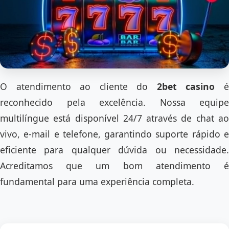
O atendimento ao cliente do
2bet casino
reconhecido pela excelência. Nossa equipe
multilíngue está disponível 24/7 através de chat ao
vivo, e-mail e telefone, garantindo suporte rápido e
eficiente para qualquer dúvida ou necessidade.
Acreditamos que um bom atendimento é
fundamental para uma experiência completa.