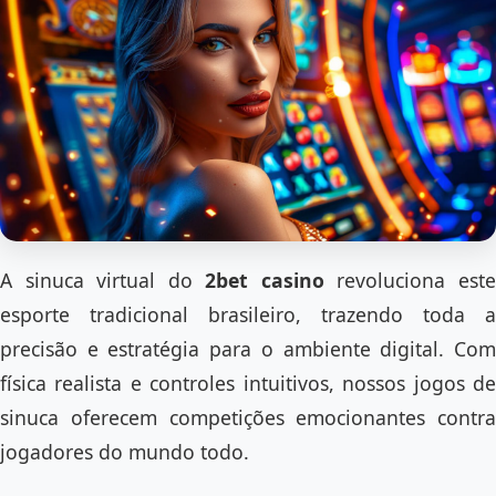
A sinuca virtual do
2bet casino
revoluciona est
esporte tradicional brasileiro, trazendo toda a
precisão e estratégia para o ambiente digital. Com
física realista e controles intuitivos, nossos jogos de
sinuca oferecem competições emocionantes contra
jogadores do mundo todo.