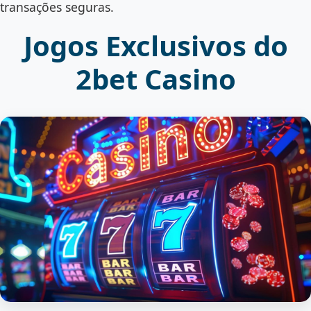
transações seguras.
Jogos Exclusivos do
2bet Casino